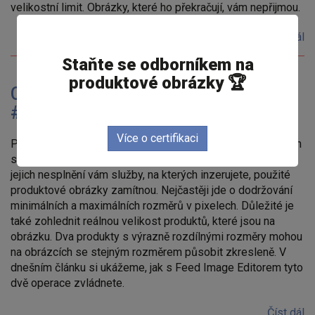
velikostní limit. Obrázky, které ho překračují, vám nepřijmou.
Číst dál
Staňte se odborníkem na
produktové obrázky 🏆
CESTA K IDEÁLNÍMU IMAGE FEEDU
#5: ROZMĚRY OBRÁZKU
Více o certifikaci
Pokud chcete inzerovat na srovnávačích zboží a reklamních
systémech, musíte dodržovat specifické požadavky. Při
jejich nesplnění vám služby, na kterých inzerujete, použité
produktové obrázky zamítnou. Nejčastěji jde o dodržování
minimálních a maximálních rozměrů v pixelech. Důležité je
také zohlednit reálnou velikost produktů, které jsou na
obrázku. Dva produkty s výrazně rozdílnými rozměry mohou
na obrázcích se stejným rozměrem působit zkresleně. V
dnešním článku si ukážeme, jak s Feed Image Editorem tyto
dvě operace zvládnete.
Číst dál