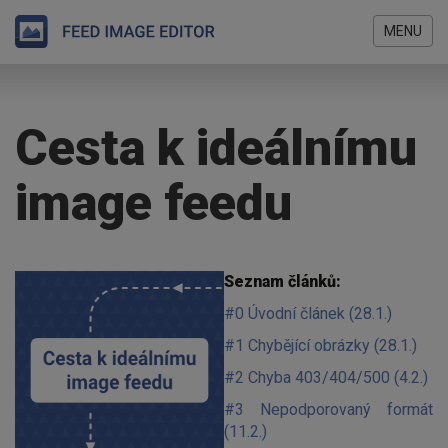
MENU
Přejít
Jste
k
zde
hlavnímu
Cesta k ideálnímu
obsahu
image feedu
Seznam článků:
#0 Úvodní článek (28.1.)
#1 Chybějící obrázky (28.1.)
#2 Chyba 403/404/500 (4.2.)
#3 Nepodporovaný formát
(11.2.)