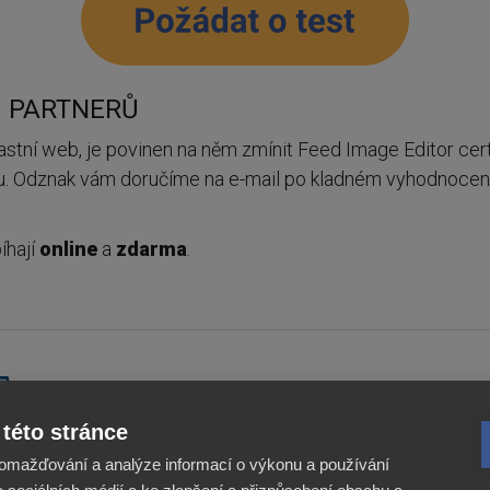
H PARTNERŮ
lastní web, je povinen na něm zmínit Feed Image Editor certi
u. Odznak vám doručíme na e-mail po kladném vyhodnocení
bíhají
online
a
zdarma
.
Feed
Feed
Image
Image
této stránce
Editor
Editor
Reviews
Reviews
omažďování a analýze informací o výkonu a používání