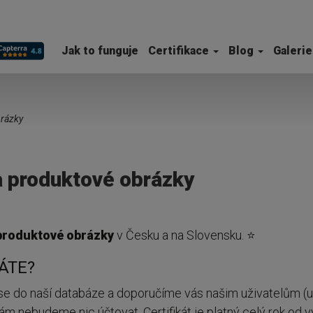
Jak to funguje
Certifikace
Blog
Galerie
brázky
a produktové obrázky
 produktové obrázky
v Česku a na Slovensku. ⭐
PÁTE?
se do naší databáze a doporučíme vás našim uživatelům (
vám nebudeme nic účtovat. Certifikát je platný celý rok od 