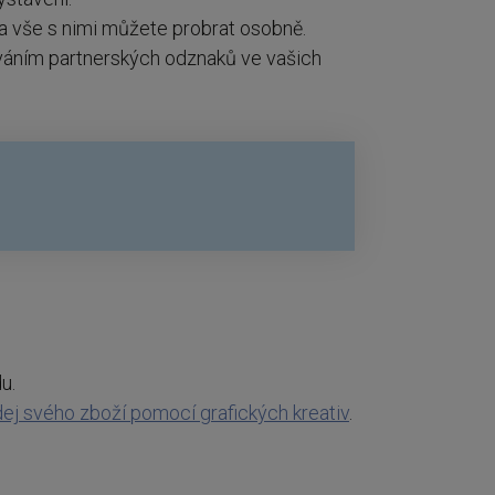
 a vše s nimi můžete probrat osobně.
íváním partnerských odznaků ve vašich
u.
ej svého zboží pomocí grafických kreativ
.