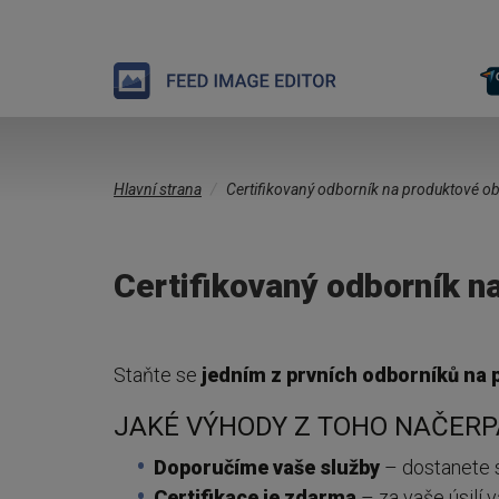
Přejít
Jste
k
Hlavní strana
Certifikovaný odborník na produktové o
zde
hlavnímu
obsahu
Certifikovaný odborník n
Staňte se
jedním z prvních odborníků na
JAKÉ VÝHODY Z TOHO NAČER
Doporučíme vaše služby
– dostanete 
Certifikace je zdarma
– za vaše úsilí 