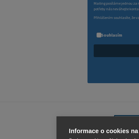
Mailing posíláme jednou za m
potřeby nás neváhejte kont
Přihlášením souhlasíte, že 
Souhlasím
Informace o cookies na 