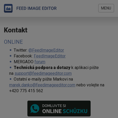
MENU
Přejít
Jste
k
Kontakt
zde
hlavnímu
obsahu
ONLINE
Twitter:
@FeedImageEditor
Facebook:
FeedImageEditor
MERGADO
forum
Technická podpora a dotazy
k aplikaci pište
na
support@feedimageeditor.com
Ostatní e-maily pište Markovi na
marek.danko@feedimageeditor.com
nebo volejte na
+420 775 415 562