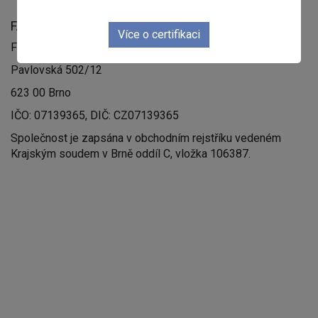
FAKTURAČNÍ ÚDAJE
Více o certifikaci
Feed Image Editor technologies, s.r.o
Pavlovská 502/12
623 00 Brno
IČO: 07139365, DIČ: CZ07139365
Společnost je zapsána v obchodním rejstříku vedeném
Krajským soudem v Brně oddíl C, vložka 106387.