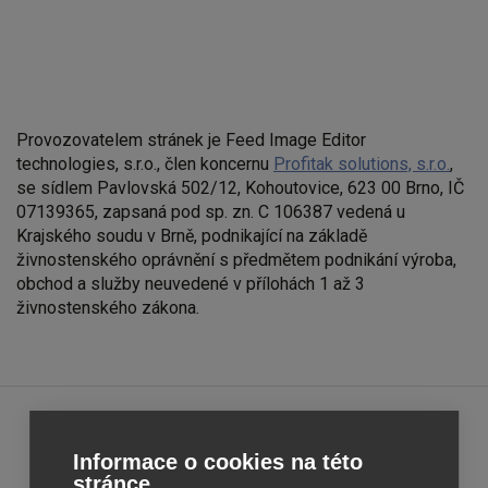
Provozovatelem stránek je Feed Image Editor
technologies, s.r.o., člen koncernu
Profitak solutions, s.r.o.
,
se sídlem Pavlovská 502/12, Kohoutovice, 623 00 Brno, IČ
07139365, zapsaná pod sp. zn. C 106387 vedená u
Krajského soudu v Brně, podnikající na základě
živnostenského oprávnění s předmětem podnikání výroba,
obchod a služby neuvedené v přílohách 1 až 3
živnostenského zákona.
Feed
Feed
Informace o cookies na této
Image
Image
stránce