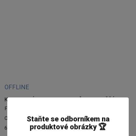
OFFLINE
KONTAKTNÍ ADRESA PRO SCHŮZKY A POŠŤÁKA
Feed Image Editor technologies, s.r.o
Staňte se odborníkem na
Cejl 20
produktové obrázky 🏆
602 00 Brno