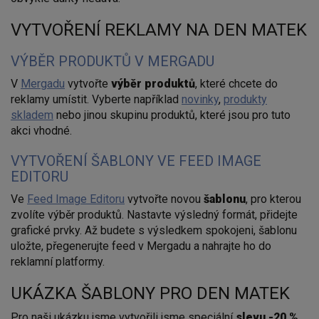
VYTVOŘENÍ REKLAMY NA DEN MATEK
VÝBĚR PRODUKTŮ V MERGADU
V
Mergadu
vytvořte
výběr
produktů
, které chcete do
reklamy umístit. Vyberte například
novinky
,
produkty
skladem
nebo jinou skupinu produktů, které jsou pro tuto
akci vhodné.
VYTVOŘENÍ ŠABLONY VE FEED IMAGE
EDITORU
Ve
Feed Image Editoru
vytvořte novou
šablonu
, pro kterou
zvolíte výběr produktů. Nastavte výsledný formát, přidejte
grafické prvky. Až budete s výsledkem spokojeni, šablonu
uložte, přegenerujte feed v Mergadu a nahrajte ho do
reklamní platformy.
UKÁZKA ŠABLONY PRO DEN MATEK
Pro naši ukázku jsme vytvořili jsme speciální
slevu -20 %