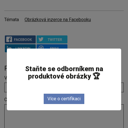
Témata
Obrázková inzerce na Facebooku
FACEBOOK
TWITTER
LINKEDIN
EMAIL
PŘIDAT KOMENTÁŘ
Staňte se odborníkem na
produktové obrázky 🏆
Vaše jméno
Více o certifikaci
Comment
*