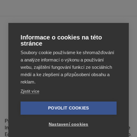
Feed
Feed
Informace o cookies na této
Image
Image
stránce
Editor
Editor
Soubory cookie používáme ke shromažďování
Reviews
Reviews
a analýze informací o výkonu a používání
webu, zajištění fungování funkcí ze sociálních
médií a ke zlepšení a přizpůsobení obsahu a
reklam.
Zjistit více
POVOLIT COOKIES
Feed Image Editor technologies, s.r.o.
Provozovatelem stránek feed-image-editor.cz je Feed
Nastavení cookies
Image Editor technologies, s.r.o., IČ 07139365. Feed Image
Editor technologies, s.r.o. člen koncernu Profitak group, s.r.o.