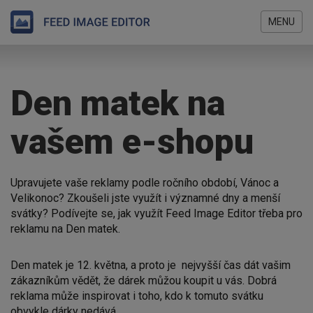
MENU
Přejít
Jste
k
zde
hlavnímu
Den matek na
obsahu
vašem e-shopu
Upravujete vaše reklamy podle ročního období, Vánoc a
Velikonoc? Zkoušeli jste využít i významné dny a menší
svátky? Podívejte se, jak využít Feed Image Editor třeba pro
reklamu na Den matek.
Den matek je 12. května, a proto je nejvyšší čas dát vašim
zákazníkům vědět, že dárek můžou koupit u vás. Dobrá
reklama může inspirovat i toho, kdo k tomuto svátku
obvykle dárky nedává.