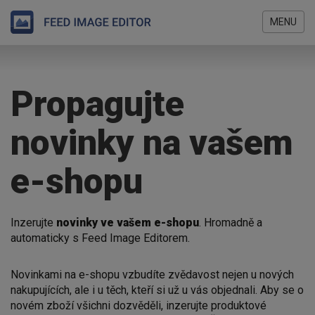
MENU
Přejít
Jste
k
zde
hlavnímu
Propagujte
obsahu
novinky na vašem
e-shopu
Inzerujte
novinky ve vašem e-shopu
. Hromadně a
automaticky s Feed Image Editorem.
Novinkami na e-shopu vzbudíte zvědavost nejen u nových
nakupujících, ale i u těch, kteří si už u vás objednali. Aby se o
novém zboží všichni dozvěděli, inzerujte produktové