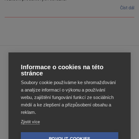
Číst dál
Feed
Feed
Informace o cookies na této
Image
Image
stránce
Editor
Editor
Soubory cookie používáme ke shromažďování
Reviews
Reviews
a analýze informací o výkonu a používání
webu, zajištění fungování funkcí ze sociálních
médií a ke zlepšení a přizpůsobení obsahu a
reklam.
Zjistit více
POVOLIT COOKIES