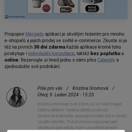
Propojení
M
ergado
aplikací je skvělým řešením pro mnoho
e-shopařů a jejich prodej ve světě e-commerce. Zkuste si je
též na prvních
30 dní zdarma
.Každá aplikace kromě toho
poskytuje i
individuální konzultace
, taktéž
bez
poplatku
a
online
. Rezervujte si hned jednu s námi přes
Calendly
a
zjednodušte své podnikání.
Píše pro vás
/
Kristína Gromová
/
Úterý, 9. Leden 2024 - 15:20
Kristína informuje svět o tom, co ve Feed Image
Editoru děláme. Vydává články a návody,
zpracovává aktuality, spravuje sociální sítě a vytváří
vizuální identitu. Pokud zrovna nepracuje jako
obsahový specialista, tvoří v prostředí taneční