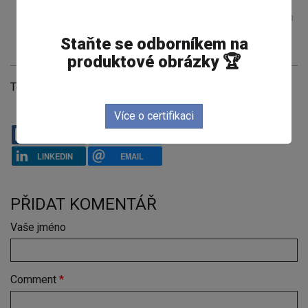
komunity, v sálech a na pódiích. Životem ji provází
motto: "Kudy chodím, tudy jdu, a kde zastavím, tam
je mi dobře."
Staňte se odborníkem na
produktové obrázky 🏆
Témata
Návody pro obrázkovou inzerci
Více o certifikaci
FACEBOOK
TWITTER
LINKEDIN
EMAIL
PŘIDAT KOMENTÁŘ
Vaše jméno
Comment
*