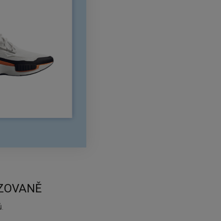
IZOVANĚ
.