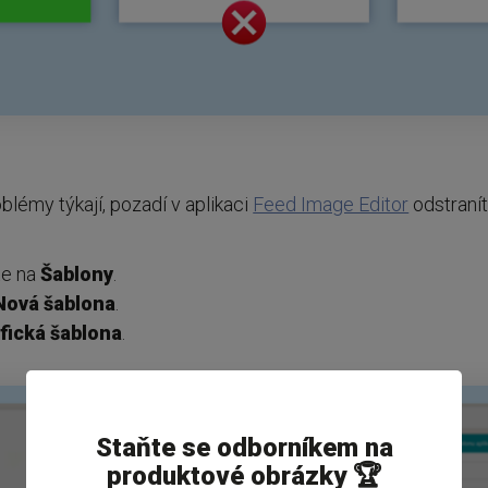
lémy týkají, pozadí v aplikaci
Feed Image Editor
odstraní
ěte na
Šablony
.
Nová šablona
.
fická šablona
.
Staňte se odborníkem na
produktové obrázky 🏆