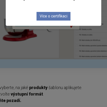
Více o certifikaci
vyberte, na jaké
produkty
šablonu aplikujete.
zvolte
výstupní formát
.
ňte pozadí.