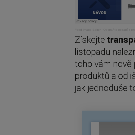
Feed Image Editor
·
Odstraňte pozadí z pr
Získejte
transp
listopadu nalez
toho vám nově 
produktů a odli
jak jednoduše t