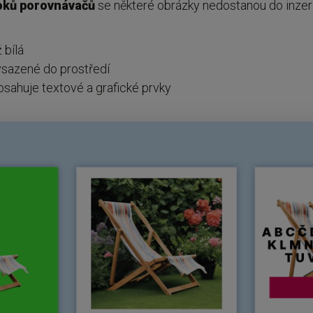
oků porovnávačů
se některé obrázky nedostanou do inzer
 bílá
vsazené do prostředí
sahuje textové a grafické prvky