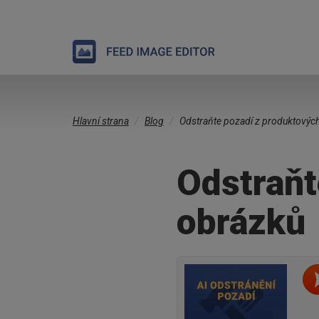
Přejít
Jste
k
Hlavní strana
Blog
Odstraňte pozadí z produktovýc
zde
hlavnímu
obsahu
Odstraňt
obrázků