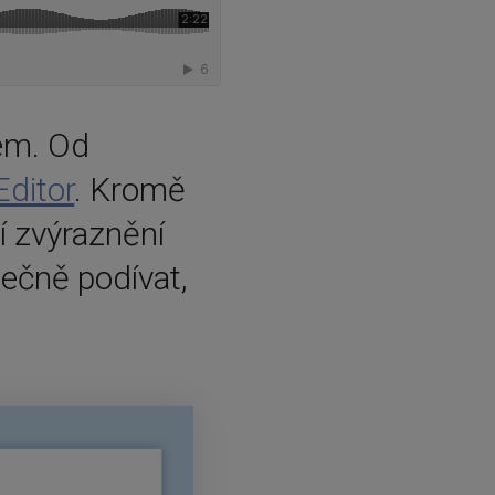
em. Od
ditor
. Kromě
tí zvýraznění
ečně podívat,