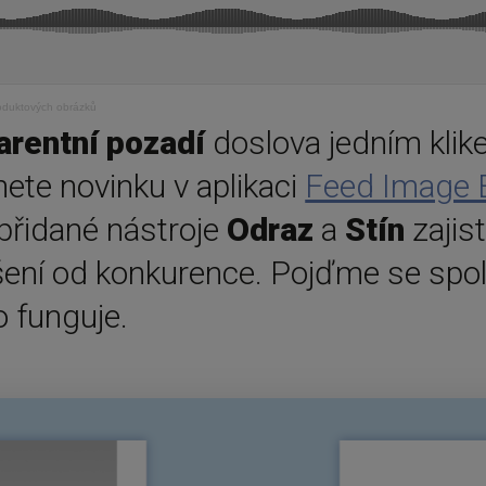
oduktových obrázků
arentní pozadí
doslova jedním klik
nete novinku v aplikaci
Feed Image E
přidané nástroje
Odraz
a
Stín
zajis
šení od konkurence. Pojďme se spol
o funguje.