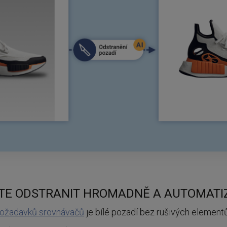
TE ODSTRANIT HROMADNĚ A AUTOMAT
požadavků srovnávačů
je bílé pozadí bez rušivých elementů