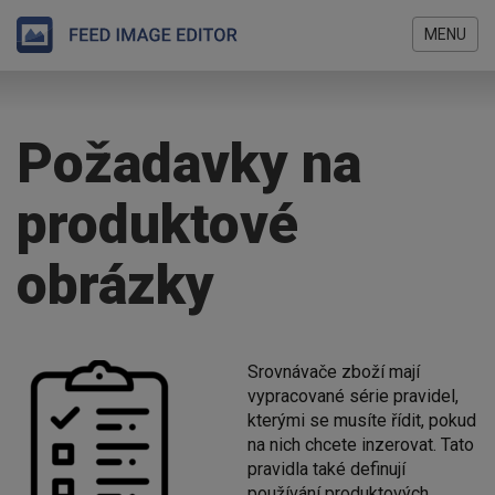
MENU
Přejít
Jste
k
zde
hlavnímu
Požadavky na
obsahu
produktové
obrázky
Srovnávače zboží mají
vypracované série pravidel,
kterými se musíte řídit, pokud
na nich chcete inzerovat. Tato
pravidla také definují
používání produktových