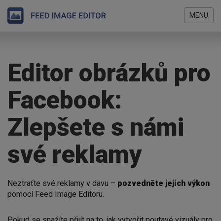
MENU
Přejít
Jste
k
zde
hlavnímu
Editor obrázků pro
obsahu
Facebook:
Zlepšete s námi
své reklamy
Neztraťte své reklamy v davu –
pozvedněte jejich výkon
pomocí Feed Image Editoru.
Pokud se snažíte přijít na to, jak vytvořit poutavé vizuály pro