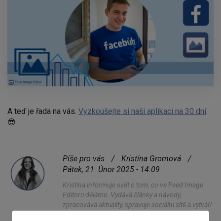
A teď je řada na vás.
Vyzkoušejte si naši aplikaci na 30 dní
.
😎
Píše pro vás
/
Kristína Gromová
/
Pátek, 21. Únor 2025 - 14:09
Kristína informuje svět o tom, co ve Feed Image
Editoru děláme. Vydává články a návody,
zpracovává aktuality, spravuje sociální sítě a vytváří
vizuální identitu. Pokud zrovna nepracuje jako