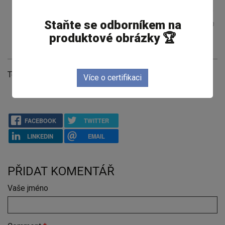
obsahový specialista, tvoří v prostředí taneční
komunity, v sálech a na pódiích. Životem ji provází
Staňte se odborníkem na
motto: "Kudy chodím, tudy jdu, a kde zastavím, tam
je mi dobře."
produktové obrázky 🏆
Témata
Více o certifikaci
Obrázková inzerce na Facebooku
Umělá inteligence
FACEBOOK
TWITTER
LINKEDIN
EMAIL
PŘIDAT KOMENTÁŘ
Vaše jméno