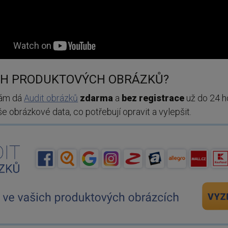
ICH PRODUKTOVÝCH OBRÁZKŮ?
vám dá
Audit obrázků
zdarma
a
bez registrace
už do 24 h
aše obrázkové data, co potřebují opravit a vylepšit.