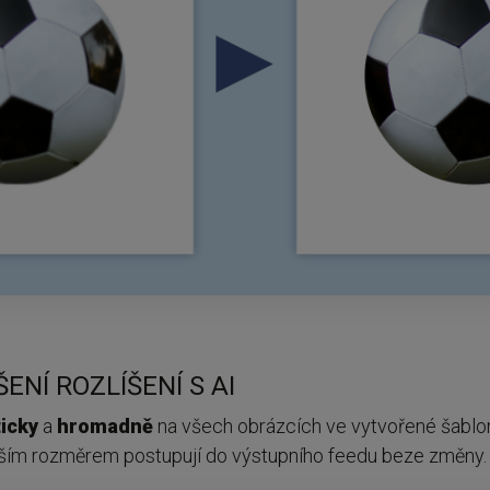
ENÍ ROZLÍŠENÍ S AI
icky
a
hromadně
na všech obrázcích ve vytvořené šablon
ětším rozměrem postupují do výstupního feedu beze změny.