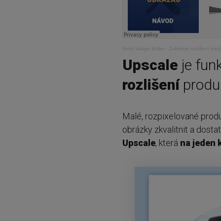
Feed Image Editor
·
Zvětšete rozlišení ma
Upscale
je fu
rozlišení
produ
Malé, rozpixelované produ
obrázky zkvalitnit a dosta
Upscale
, která
na jeden k