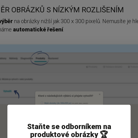
ĚR OBRÁZKŮ S NÍZKÝM ROZLIŠENÍM
výběr
na obrázky nižší jak 300 x 300 pixelů. Nemusíte je hl
 máme
automatické řešení
.
Staňte se odborníkem na
produktové obrázky 🏆