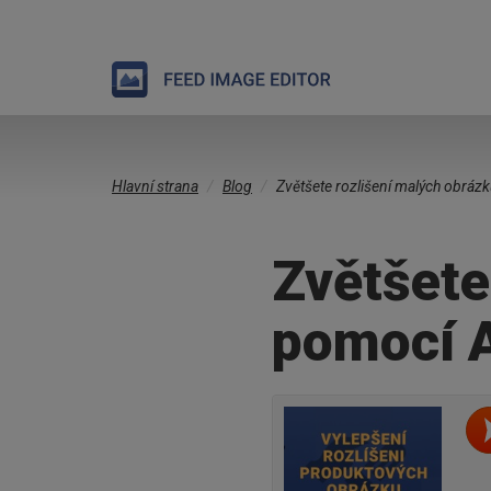
Přejít
Jste
k
Hlavní strana
Blog
Zvětšete rozlišení malých obráz
zde
hlavnímu
obsahu
Zvětšete
pomocí 