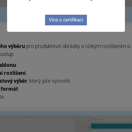
Více o certifikaci
ho výběru
pro produktové obrázky s nízkým rozlišením si 
postup:
ablonu
.
í rozlíšení
.
ktový výběr
, který jste vytvořili.
 formát
.
te.