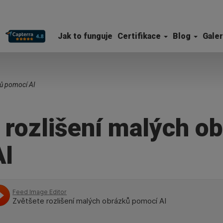
Jak to funguje
Certifikace
Blog
Galer
ků pomocí AI
 rozlišení malých o
AI