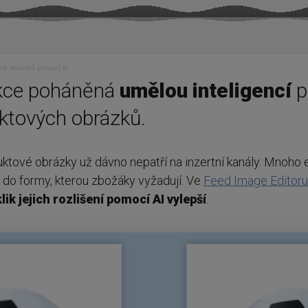
lých obrázků pomocí AI
nkce poháněná
umělou inteligencí
p
ktových obrázků.
ktové obrázky už dávno nepatří na inzertní kanály. Mnoho
t do formy, kterou zbožáky vyžadují. Ve
Feed Image Editor
lik jejich rozlišení pomocí AI vylepší
.