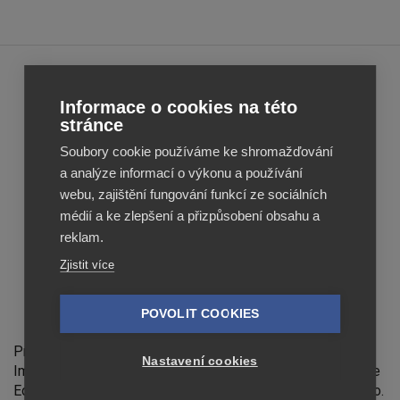
Feed
Feed
Informace o cookies na této
Image
Image
stránce
Editor
Editor
Soubory cookie používáme ke shromažďování
Reviews
Reviews
a analýze informací o výkonu a používání
webu, zajištění fungování funkcí ze sociálních
médií a ke zlepšení a přizpůsobení obsahu a
reklam.
Zjistit více
POVOLIT COOKIES
Feed Image Editor technologies, s.r.o.
Provozovatelem stránek feed-image-editor.cz je Feed
Nastavení cookies
Image Editor technologies, s.r.o., IČ 07139365. Feed Image
Editor technologies, s.r.o. člen koncernu Profitak group, s.r.o.