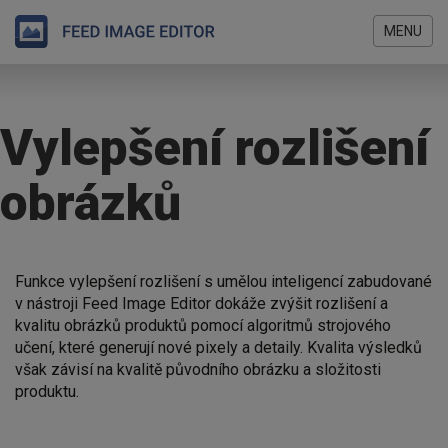
MENU
Přejít
Jste
k
zde
hlavnímu
Vylepšení rozlišení
obsahu
obrázků
Funkce vylepšení rozlišení s umělou inteligencí zabudované
v nástroji Feed Image Editor dokáže zvýšit rozlišení a
kvalitu obrázků produktů pomocí algoritmů strojového
učení, které generují nové pixely a detaily. Kvalita výsledků
však závisí na kvalitě původního obrázku a složitosti
produktu.