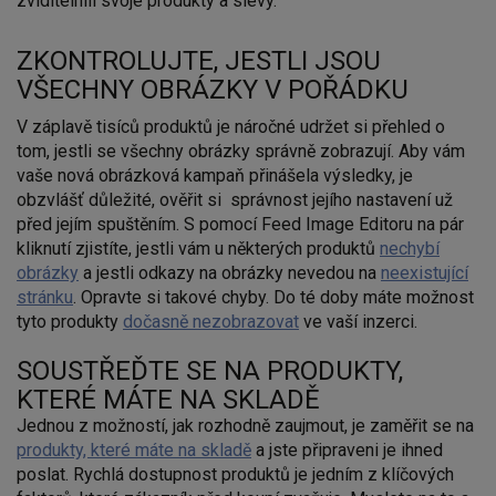
zviditelnili svoje produkty a slevy.
ZKONTROLUJTE, JESTLI JSOU
VŠECHNY OBRÁZKY V POŘÁDKU
V záplavě tisíců produktů je náročné udržet si přehled o
tom, jestli se všechny obrázky správně zobrazují. Aby vám
vaše nová obrázková kampaň přinášela výsledky, je
obzvlášť důležité, ověřit si správnost jejího nastavení už
před jejím spuštěním. S pomocí Feed Image Editoru na pár
kliknutí zjistíte, jestli vám u některých produktů
nechybí
obrázky
a jestli odkazy na obrázky nevedou na
neexistující
stránku
. Opravte si takové chyby. Do té doby máte možnost
tyto produkty
dočasně nezobrazovat
ve vaší inzerci.
SOUSTŘEĎTE SE NA PRODUKTY,
KTERÉ MÁTE NA SKLADĚ
Jednou z možností, jak rozhodně zaujmout, je zaměřit se na
produkty, které máte na skladě
a jste připraveni je ihned
poslat. Rychlá dostupnost produktů je jedním z klíčových