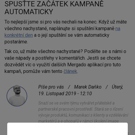
SPUSŤTE ZAČÁTEK KAMPANĚ
AUTOMATICKY
To nejlepší jsme si pro vás nechali na konec. Když už máte
všechno nachystané, naplánujte si spuštění kampaně
na
konkrétní den
a o její spuštění se vám automaticky
postaráme.
Tak co, už máte všechno nachystané? Podělte se s námi o
vaše nápady a postřehy v komentářích. Jestli se chcete
dozvědět víc o využití dalších Mergado aplikací pro tuto
kampaň, pomůže vám tento
článek
.
Píše pro vás
/
Marek Daňko
/
Úterý,
19. Listopad 2019 - 12:10
Snaží se ve svém týmu vytvářet přátelské a
partnerské pracovní prostředí. Stará se o řízení
vývoje produktů, komunikaci s klienty a vzdělávání
marketérů a e-shopařů v rámci školení image
marketingu a individuálních konzultací. Když není
ve volném čase ponořen do knih, můžete ho najít s