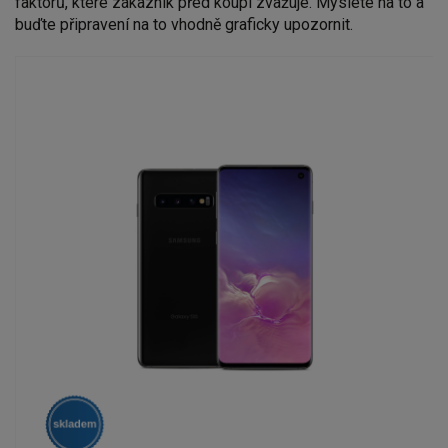
faktorů, které zákazník před koupí zvažuje. Myslete na to a
buďte připravení na to vhodně graficky upozornit.