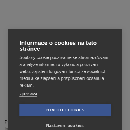
Feed
Feed
Informace o cookies na této
Image
Image
stránce
Editor
Editor
Soubory cookie používáme ke shromažďování
Reviews
Reviews
a analýze informací o výkonu a používání
webu, zajištění fungování funkcí ze sociálních
médií a ke zlepšení a přizpůsobení obsahu a
reklam.
Zjistit více
POVOLIT COOKIES
Feed Image Editor technologies, s.r.o.
Provozovatelem stránek feed-image-editor.cz je Feed
Nastavení cookies
Image Editor technologies, s.r.o., IČ 07139365. Feed Image