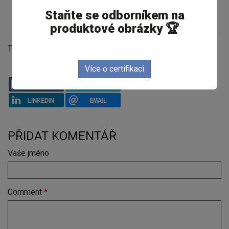
přáteli na tréninku improvizačního divadla.
Staňte se odborníkem na
produktové obrázky 🏆
Témata
Obrázková inzerce na Facebooku
Více o certifikaci
FACEBOOK
TWITTER
LINKEDIN
EMAIL
PŘIDAT KOMENTÁŘ
Vaše jméno
Comment
*