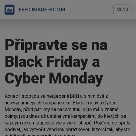
MENU
Přejít
Jste
k
zde
hlavnímu
Připravte se na
obsahu
Black Friday a
Cyber Monday
Konec listopadu se neúprosně blíží a s ním dvě z
nejvýznamnějších kampaní roku. Black Friday a Cyber
Monday, před pár lety na našem trhu ještě málo známé
pojmy, jsou dnes už ustálenými kampaněmi, do kterých se
každým rokem zapojuje víc a víc e-shopů. Pojďme se spolu
podívat, jak vytvořit vhodnou obrázkovou inzerci tak, abyste