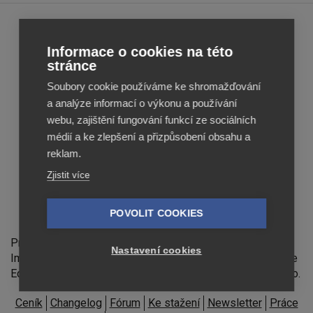
Feed
Feed
Informace o cookies na této
Image
Image
stránce
Editor
Editor
Soubory cookie používáme ke shromažďování
Reviews
Reviews
a analýze informací o výkonu a používání
webu, zajištění fungování funkcí ze sociálních
médií a ke zlepšení a přizpůsobení obsahu a
reklam.
Zjistit více
POVOLIT COOKIES
Feed Image Editor technologies, s.r.o.
Provozovatelem stránek feed-image-editor.cz je Feed
Nastavení cookies
Image Editor technologies, s.r.o., IČ 07139365. Feed Image
Editor technologies, s.r.o. člen koncernu Profitak group, s.r.o.
Ceník
Changelog
Fórum
Ke stažení
Newsletter
Práce