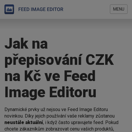
MENU
Přejít
Jste
k
zde
hlavnímu
Jak na
obsahu
přepisování CZK
na Kč ve Feed
Image Editoru
Dynamické prvky už nejsou ve Feed Image Editoru
novinkou. Díky jejich používání vaše reklamy zůstanou
neustále
aktuální
, i když často upravujete feed. Pokud
chcete zákazníkům zobrazovat cenu vašich produktů,