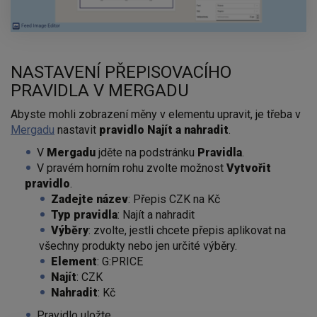
NASTAVENÍ PŘEPISOVACÍHO
PRAVIDLA V MERGADU
Abyste mohli zobrazení měny v elementu upravit, je třeba v
Mergadu
nastavit
pravidlo Najít a nahradit
.
V
Mergadu
jděte na podstránku
Pravidla
.
V pravém horním rohu zvolte možnost
Vytvořit
pravidlo
.
Zadejte
název
: Přepis CZK na Kč
Typ
pravidla
: Najít a nahradit
Výběry
: zvolte, jestli chcete přepis aplikovat na
všechny produkty nebo jen určité výběry.
Element
: G:PRICE
Najít
: CZK
Nahradit
: Kč
Pravidlo uložte.