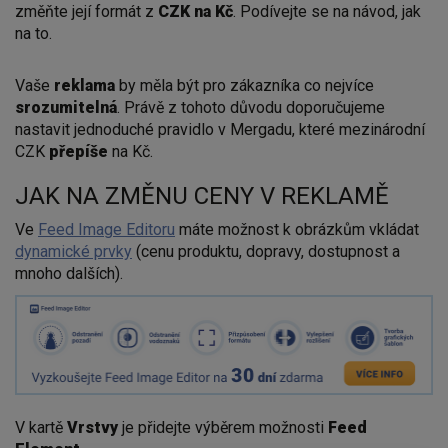
změňte její formát z
CZK na Kč
. Podívejte se na návod, jak
na to.
Vaše
reklama
by měla být pro zákazníka co nejvíce
srozumitelná
. Právě z tohoto důvodu doporučujeme
nastavit jednoduché pravidlo v Mergadu, které mezinárodní
CZK
přepíše
na Kč.
JAK NA ZMĚNU CENY V REKLAMĚ
Ve
Feed Image Editoru
máte možnost k obrázkům vkládat
dynamické prvky
(cenu produktu, dopravy, dostupnost a
mnoho dalších).
V kartě
Vrstvy
je přidejte výběrem možnosti
Feed