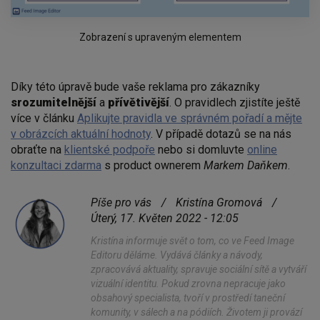
Zobrazení s upraveným elementem
Díky této úpravě bude vaše reklama pro zákazníky
srozumitelnější
a
přívětivější
. O pravidlech zjistíte ještě
více v článku
Aplikujte pravidla ve správném pořadí a mějte
v obrázcích aktuální hodnoty
. V případě dotazů se na nás
obraťte na
klientské podpoře
nebo si domluvte
online
konzultaci zdarma
s product ownerem
Markem Daňkem
.
Píše pro vás
/
Kristína Gromová
/
Úterý, 17. Květen 2022 - 12:05
Kristína informuje svět o tom, co ve Feed Image
Editoru děláme. Vydává články a návody,
zpracovává aktuality, spravuje sociální sítě a vytváří
vizuální identitu. Pokud zrovna nepracuje jako
obsahový specialista, tvoří v prostředí taneční
komunity, v sálech a na pódiích. Životem ji provází