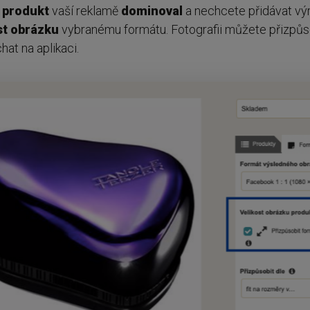
y
produkt
vaší reklamě
dominoval
a nechcete přidávat výr
st
obrázku
vybranému formátu. Fotografii můžete přizpůsob
hat na aplikaci.