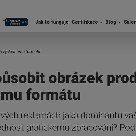
Jak to funguje
Certifikace
Blog
Galer
tu výslednému formátu
působit obrázek pro
ému formátu
vých reklamách jako dominantu vaš
ednost grafickému zpracování? Podí