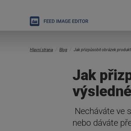
Přejít
Jste
k
Hlavní strana
Blog
Jak přizpůsobit obrázek produk
zde
hlavnímu
obsahu
Jak přiz
výsledn
Necháváte ve s
nebo dáváte př