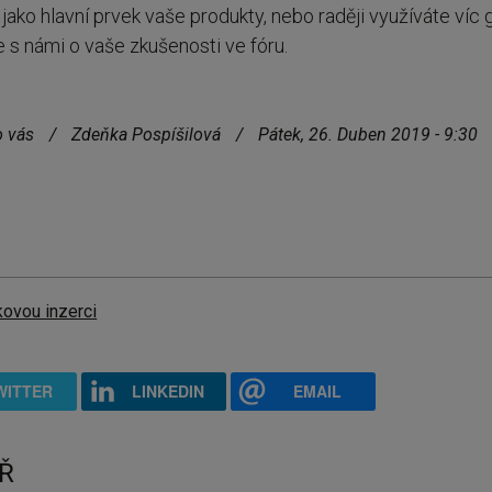
ko hlavní prvek vaše produkty, nebo raději využíváte víc g
e s námi o vaše zkušenosti ve fóru.
o vás
/
Zdeňka Pospíšilová
/
Pátek, 26. Duben 2019 - 9:30
ovou inzerci
WITTER
LINKEDIN
EMAIL
Ř