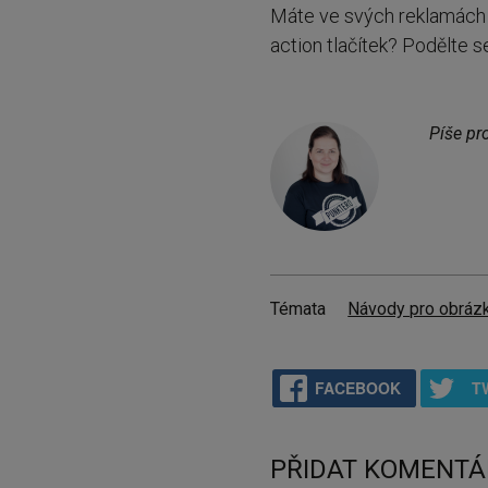
Máte ve svých reklamách ja
action tlačítek? Podělte s
Píše pr
Témata
Návody pro obrázk
FACEBOOK
T
PŘIDAT KOMENTÁ