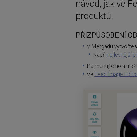
návod, jak ve F
produktů.
PŘIZPŮSOBENÍ OB
V Mergadu vytvořte
Např.
nejlevnější 
Pojmenujte ho a ulož
Ve
Feed Image Edito