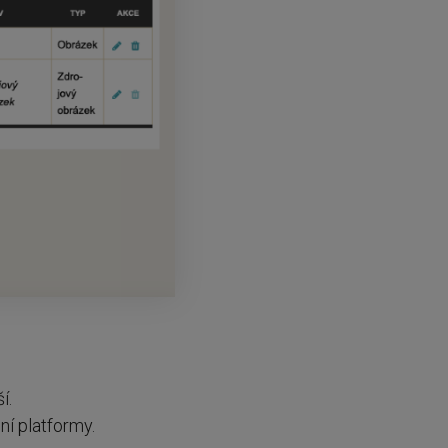
ší.
ní platformy.