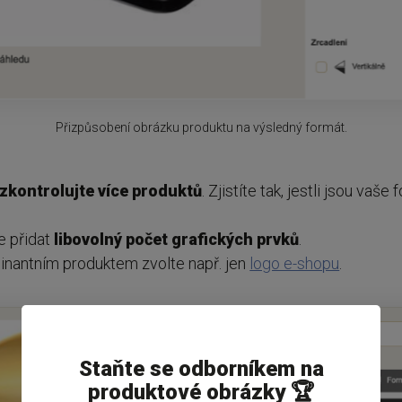
Přizpůsobení obrázku produktu na výsledný formát.
zkontrolujte více produktů
. Zjistíte tak, jestli jsou vaše
e přidat
libovolný počet grafických prvků
.
inantním produktem zvolte např. jen
logo e-shopu
.
Staňte se odborníkem na
produktové obrázky 🏆