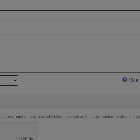
Více 
zda jste či nejste lidským návštěvníkem, a k zabránění automatickému odesílání s