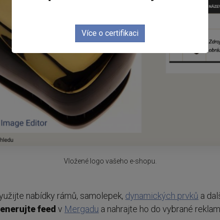
Více o certifikaci
Vložené logo vašeho e-shopu.
yužijte nabídky rámů, samolepek,
dynamických prvků
a dal
enerujte
feed
v
Mergadu
a nahrajte ho do vybrané reklam