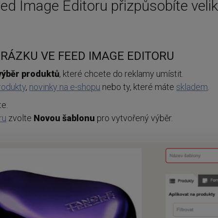
eed Image Editoru přizpůsobíte veli
RÁZKU VE FEED IMAGE EDITORU
výběr
produktů
, které chcete do reklamy umístit.
produkty
,
novinky na e-shopu
nebo ty, které máte
skladem
.
te.
ru
zvolte
Novou
šablonu
pro vytvořený výběr.