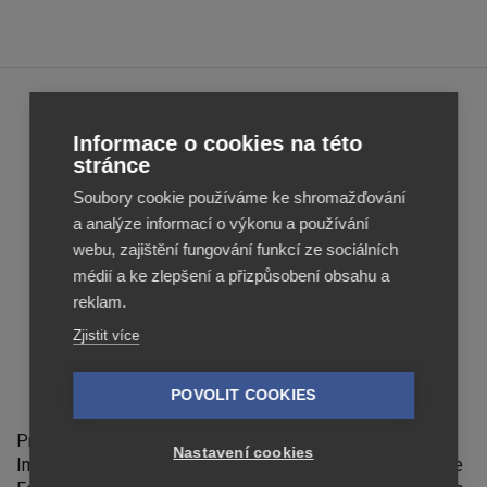
Feed
Feed
Informace o cookies na této
Image
Image
stránce
Editor
Editor
Soubory cookie používáme ke shromažďování
Reviews
Reviews
a analýze informací o výkonu a používání
webu, zajištění fungování funkcí ze sociálních
médií a ke zlepšení a přizpůsobení obsahu a
reklam.
Zjistit více
POVOLIT COOKIES
Feed Image Editor technologies, s.r.o.
Provozovatelem stránek feed-image-editor.cz je Feed
Nastavení cookies
Image Editor technologies, s.r.o., IČ 07139365. Feed Image