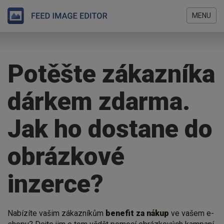
MENU
Přejít
Jste
k
zde
hlavnímu
Potěšte zákazníka
obsahu
dárkem zdarma.
Jak ho dostane do
obrázkové
inzerce?
Nabízíte vašim zákazníkům
benefit za nákup
ve vašem e-