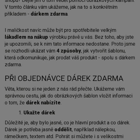
shopu? Dejte jim o tom vědět pomocí obrázkových kampaní.
V tomto článku vám ukážeme, jak na to s konkrétním
příkladem -
dárkem zdarma
.
I maličkost navíc může být pro spotřebitele velkým
lákadlem
na nákup
výrobku právě u vás. Bez toho, aby jste
je upozornili, se k nim tato informace nedostane. Proto jsme
se rozhodli ukázat vám
4 způsoby
, jak vytvořit šablonu,
která odkomunikuje, jak prodat váš produkt - spolu s dárkem
zdarma.
PŘI OBJEDNÁVCE DÁREK ZDARMA
Věta, kterou si ne jeden z nás rád přečte. Ukážeme vám
správnou cestu, jak do obrázkových šablon vložit informaci
o tom, že
dárek nabízíte
.
Ukažte dárek
Důležité je, aby bylo jasné, co je hlavní produkt a co dárek.
Dárek je potřeba jasně
oddělit
, například nálepkou,
rámečkem, textem atd. Pohrát si můžete i s velikostmi