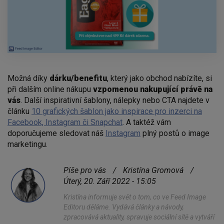
Možná díky
dárku/benefitu
, který jako obchod nabízíte, si
při dalším online nákupu
vzpomenou nakupující právě na
vás
. Další inspirativní šablony, nálepky nebo CTA najdete v
článku
10 grafických šablon jako inspirace pro inzerci na
Facebook, Instagram či Snapchat
. A taktéž vám
doporučujeme sledovat náš
Instagram
plný postů o image
marketingu.
Píše pro vás
/
Kristína Gromová
/
Úterý, 20. Září 2022 - 15:05
Kristína informuje svět o tom, co ve Feed Image
Editoru děláme. Vydává články a návody,
zpracovává aktuality, spravuje sociální sítě a vytváří