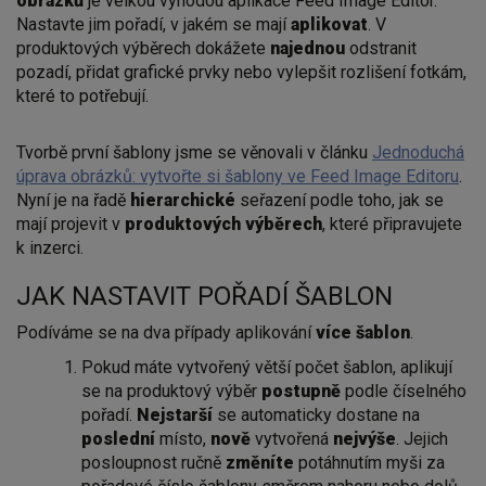
obrázků
je velkou výhodou aplikace Feed Image Editor.
Nastavte jim pořadí, v jakém se mají
aplikovat
. V
produktových výběrech dokážete
najednou
odstranit
pozadí, přidat grafické prvky nebo vylepšit rozlišení fotkám,
které to potřebují.
Tvorbě první šablony jsme se věnovali v článku
Jednoduchá
úprava obrázků: vytvořte si šablony ve Feed Image Editoru
.
Nyní je na řadě
hierarchické
seřazení podle toho, jak se
mají projevit v
produktových výběrech
, které připravujete
k inzerci.
JAK NASTAVIT POŘADÍ ŠABLON
Podíváme se na dva případy aplikování
více
šablon
.
Pokud máte vytvořený větší počet šablon, aplikují
se na produktový výběr
postupně
podle číselného
pořadí.
Nejstarší
se automaticky dostane na
poslední
místo,
nově
vytvořená
nejvýše
. Jejich
posloupnost ručně
změníte
potáhnutím myši za