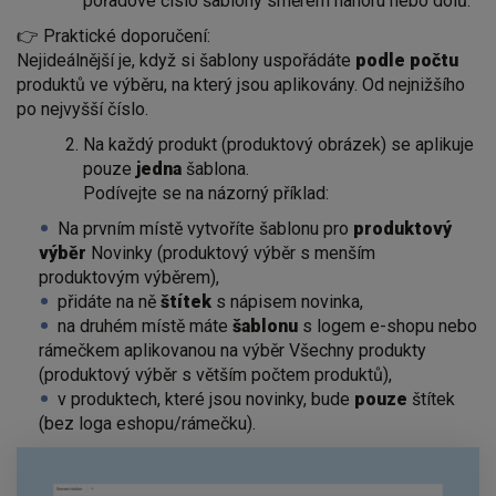
pořadové číslo šablony směrem nahoru nebo dolů.
👉 Praktické doporučení:
Nejideálnější je, když si šablony uspořádáte
podle počtu
produktů ve výběru, na který jsou aplikovány. Od nejnižšího
po nejvyšší číslo.
Na každý produkt (produktový obrázek) se aplikuje
pouze
jedna
šablona.
Podívejte se na názorný příklad:
Na prvním místě vytvoříte šablonu pro
produktový
výběr
Novinky (produktový výběr s menším
produktovým výběrem),
přidáte na ně
štítek
s nápisem novinka,
na druhém místě máte
šablonu
s logem e-shopu nebo
rámečkem aplikovanou na výběr Všechny produkty
(produktový výběr s větším počtem produktů),
v produktech, které jsou novinky, bude
pouze
štítek
(bez loga eshopu/rámečku).