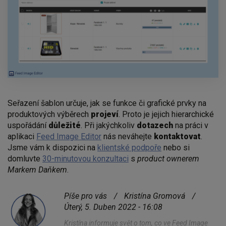
Seřazení šablon určuje, jak se funkce či grafické prvky na
produktových výběrech
projeví
. Proto je jejich hierarchické
uspořádání
důležité
. Při jakýchkoliv
dotazech
na práci v
aplikaci
Feed Image Editor
nás neváhejte
kontaktovat
.
Jsme vám k dispozici na
klientské podpoře
nebo si
domluvte
30-minutovou konzultaci
s
product ownerem
Markem Daňkem
.
Píše pro vás
/
Kristína Gromová
/
Úterý, 5. Duben 2022 - 16:08
Kristína informuje svět o tom, co ve Feed Image