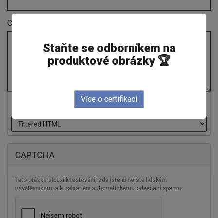
Comment
*
Staňte se odborníkem na
produktové obrázky 🏆
Více o certifikaci
Více informací o formátech textů
CAPTCHA
Tato otázka slouží k testování, zda jste či nejste lidským
návštěvníkem, a k zabránění automatickému odesílání spamu.