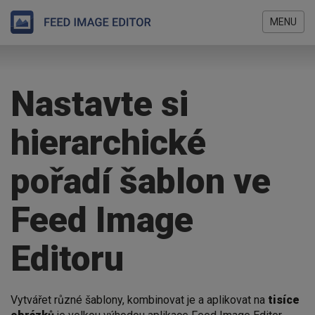
MENU
Přejít
Jste
k
zde
hlavnímu
Nastavte si
obsahu
hierarchické
pořadí šablon ve
Feed Image
Editoru
Vytvářet různé šablony, kombinovat je a aplikovat na
tisíce