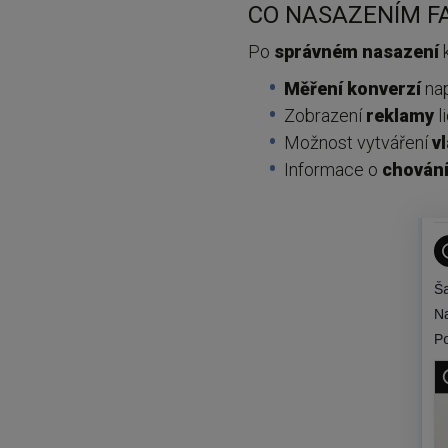
CO NASAZENÍM FA
Po
správném
nasazení
k
Měření
konverzí
nap
Zobrazení
reklamy
l
Možnost vytváření
v
Informace o
chován