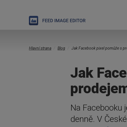
Přejít
Jste
k
Hlavní strana
Blog
Jak Facebook pixel pomůže s p
zde
hlavnímu
obsahu
Jak Face
prodeje
Na Facebooku j
denně. V České 