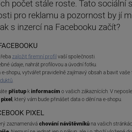
ich počet stále roste. Tato sociální s
ti pro reklamu a pozornost by jí m
ak s inzercí na Facebooku začít?
 FACEBOOKU
 třeba
založit firemní profil
vaší společnosti.
bné údaje, nahrát profilovou a úvodní fotku.
m e-shopu, vytvářet pravidelně zajímavý obsah a bavit vaše
oduktů
.
káte
přístup
k
informacím
o vašich zákaznících. V neposl
pixel
, který vám bude přinášet data o dění na e-shopu.
CEBOOK PIXEL
terý zaznamenává
chování
návštěvníků
na vašich stránká
píše
. Nemusí se jednat jen o nákup, ale i o zboží vložené d