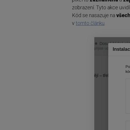
zobrazení. Tyto akce uvid
Kód se nasazuje na
všec
v
tomto článku
.