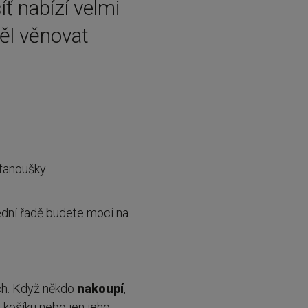
íť nabízí velmi
ěl věnovat
 fanoušky.
ední řadě budete moci na
ch. Když někdo
nakoupí
,
o košíku nebo jen jeho