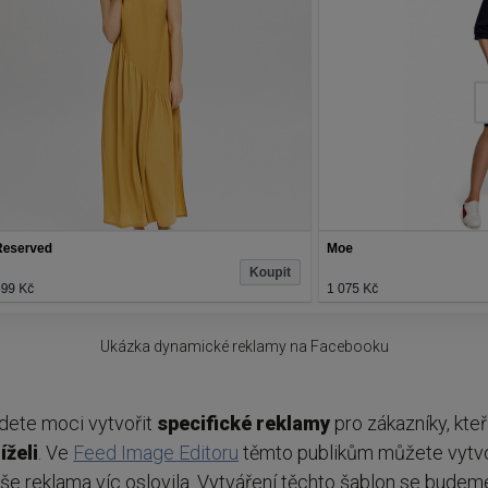
Ukázka dynamické reklamy na Facebooku
dete moci vytvořit
specifické
reklamy
pro zákazníky, kteř
íželi
. Ve
Feed Image Editoru
těmto publikům můžete vytv
aše reklama víc oslovila. Vytváření těchto šablon se bude