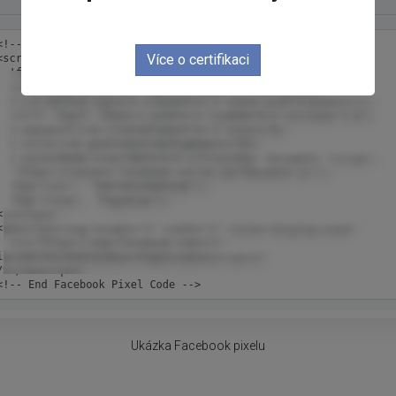
Více o certifikaci
Ukázka Facebook pixelu