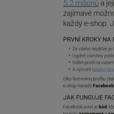
5.2 milionů
a jej
zajímavé možnos
každý e-shop. J
PRVNÍ KROKY NA
Ze všeho nejdříve je
Vyplnit všechny potře
Sdílet profil na vaše
A vytvořit
katalog pr
Díky firemnímu profilu zís
e-shop nasadit
Facebook
JAK FUNGUJE FA
Facebook pixel je
kód
, k
pixel to
zaznamená
a
za