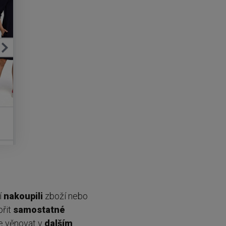
í
nakoupili
zboží nebo
ořit
samostatné
me věnovat v
dalším