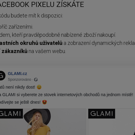
CEBOOK PIXELU ZÍSKÁTE
ódu budete mít k dispozici:
říč zařízeními.
idem, kteří pravděpodobně nabízené zboží nakoupí.
lastních
okruhů
uživatelů
a zobrazení dynamických rekl
í
zákazníků
na vašem webu.