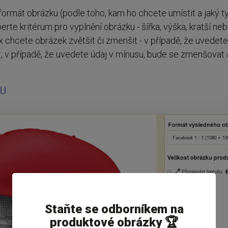
ormát obrázku (podle toho, kam ho chcete umístit a jaký t
rte kritérum pro vyplnění obrázku - šířka, výška, kratší neb
x chcete obrázek zvětšit či zmenšit - v případě, že uvedete
, v případě, že uvedete údaj v mínusu, bude se zmenšovat 
KU
Staňte se odborníkem na
produktové obrázky 🏆