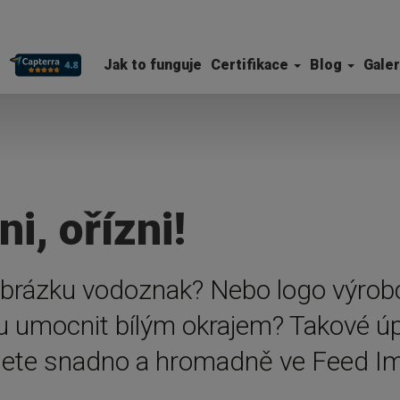
Jak to funguje
Certifikace
Blog
Galer
ni, ořízni!
obrázku vodoznak? Nebo logo výrob
u umocnit bílým okrajem? Takové ú
nete snadno a hromadně ve Feed Im