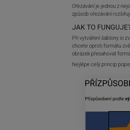
Ořezávání je jednou z nej
způsob ořezávání rozšiřu
JAK TO FUNGUJE
Při vytváření šablony si z
chcete oproti formátu zvě
obrázek přesahovat formát 
Nejlépe celý princip popis