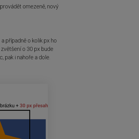
ji provádět omezeně, nový
 a případně o kolik px ho
u zvětšení o 30 px bude
, pak i nahoře a dole.