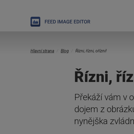
Přejít
Jste
k
Hlavní strana
Blog
Řízni, řízni, ořízni!
zde
hlavnímu
obsahu
Řízni, říz
Překáží vám v 
dojem z obrázk
nynějška zvlád