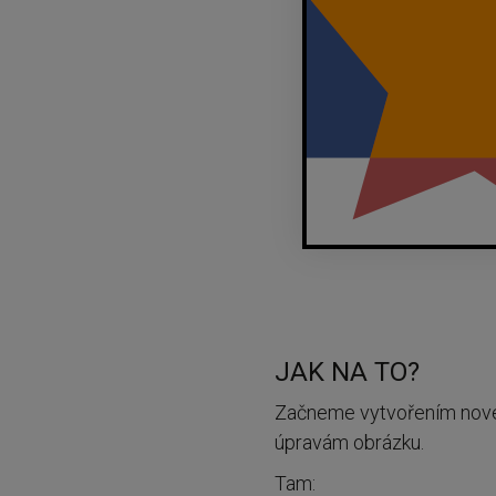
JAK NA TO?
Začneme vytvořením nové š
úpravám obrázku.
Tam: