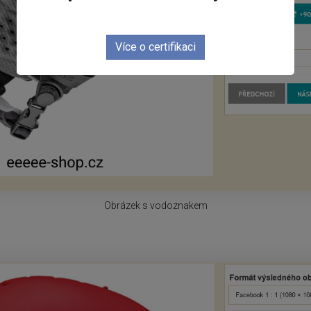
Více o certifikaci
Obrázek s vodoznakem